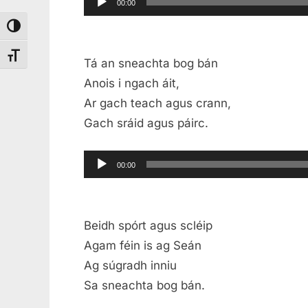
00:00
Player
Toggle High Contrast
Toggle Font size
Tá an sneachta bog bán
Anois i ngach áit,
Ar gach teach agus crann,
Gach sráid agus páirc.
Audio
00:00
Player
Beidh spórt agus scléip
Agam féin is ag Seán
Ag súgradh inniu
Sa sneachta bog bán.